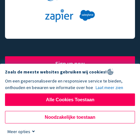
Sign up now
Zoals de meeste websites gebruiken wij cookies!
Om een gepersonaliseerde en responsieve service te bieden,
onthouden en bewaren we informatie over hoe
Laat meer zien
The fundraising engine of
Alle Cookies Toestaan
choice for successful
Noodzakelijke toestaan
nonprofits.
Meer opties