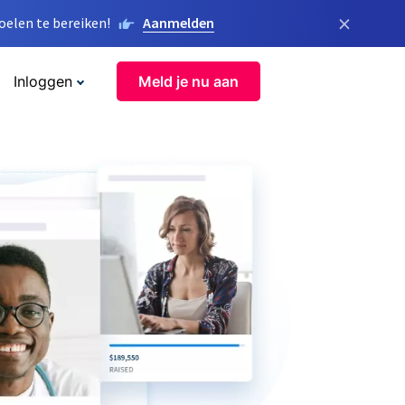
×
elen te bereiken!
Aanmelden
Inloggen
Meld je nu aan