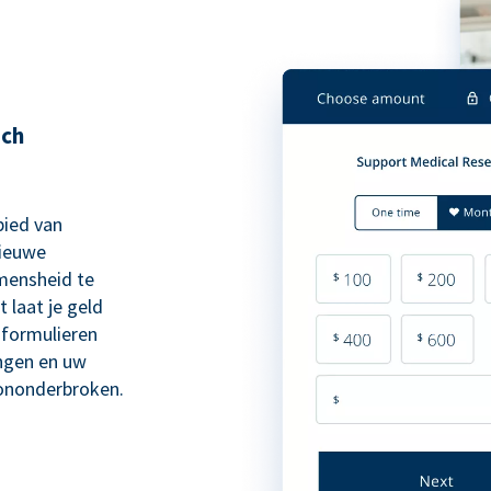
sch
bied van
nieuwe
 mensheid te
 laat je geld
formulieren
ngen en uw
 ononderbroken.