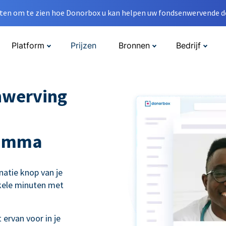
en om te zien hoe Donorbox u kan helpen uw fondsenwervende do
Platform
Prijzen
Bronnen
Bedrijf
nwerving
ramma
natie knop van je
nkele minuten met
ervan voor in je