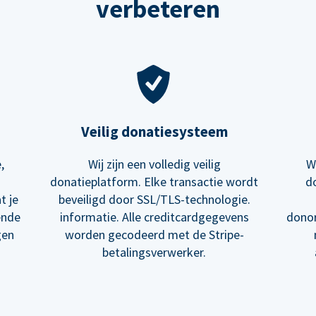
verbeteren
Veilig donatiesysteem
,
Wij zijn een volledig veilig
W
donatieplatform. Elke transactie wordt
d
t je
beveiligd door SSL/TLS-technologie.
ende
informatie. Alle creditcardgegevens
donor
gen
worden gecodeerd met de Stripe-
betalingsverwerker.