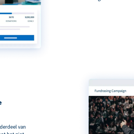
e
nderdeel van