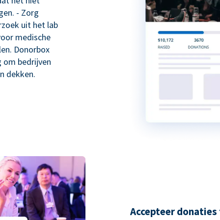
t het niet
gen. - Zorg
zoek uit het lab
voor medische
len. Donorbox
 om bedrijven
n dekken.
Accepteer donaties 