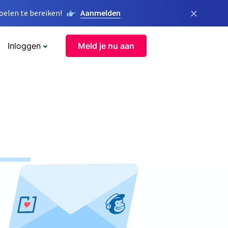
×
elen te bereiken!
Aanmelden
Inloggen
Meld je nu aan