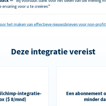
back —
“Bij voorbaat dank voor het delen van uw mening me
 ervaring voor u te creëren.”
voor het maken van effectieve nieuwsbrieven voor non-profit
Deze integratie vereist
lchimp-integratie-
Een abonnement op
ox ($ 8/mnd)
minder da