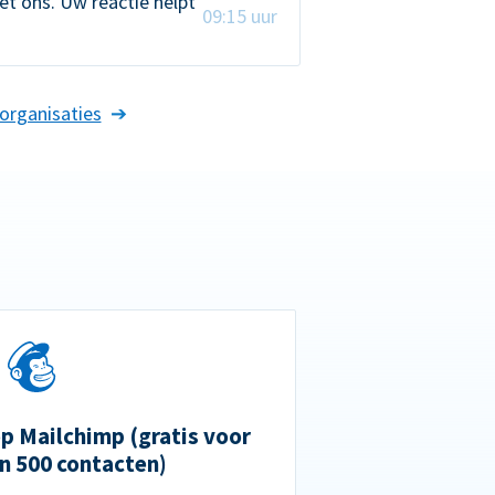
t ons. Uw reactie helpt
09:15 uur
organisaties
 Mailchimp (gratis voor
n 500 contacten)