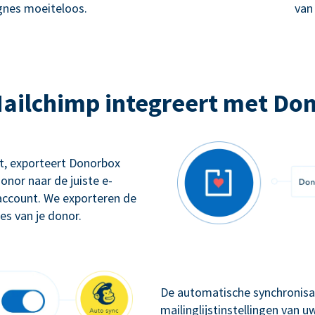
nes moeiteloos.
van
ailchimp integreert met Do
gt, exporteert Donorbox
onor naar de juiste e-
account. We exporteren de
s van je donor.
De automatische synchronisat
mailinglijstinstellingen van