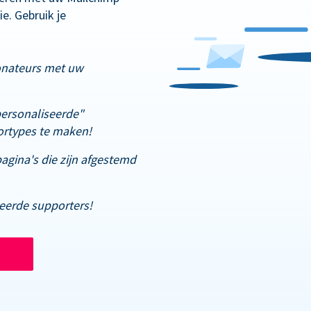
e. Gebruik je
onateurs met uw
ersonaliseerde"
rtypes te maken!
gina's die zijn afgestemd
deerde supporters!