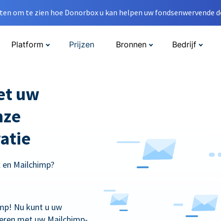
en om te zien hoe Donorbox u kan helpen uw fondsenwervende do
Platform
Prijzen
Bronnen
Bedrijf
met uw
nze
atie
x en Mailchimp?
mp! Nu kunt u uw
eren met uw Mailchimp-