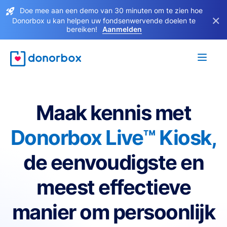
Doe mee aan een demo van 30 minuten om te zien hoe
×
Donorbox u kan helpen uw fondsenwervende doelen te
bereiken!
Aanmelden
Maak kennis met
Donorbox Live™ Kiosk,
de eenvoudigste en
meest effectieve
manier om persoonlijk