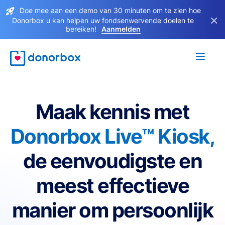
Doe mee aan een demo van 30 minuten om te zien hoe
×
Donorbox u kan helpen uw fondsenwervende doelen te
bereiken!
Aanmelden
Maak kennis met
Donorbox Live™ Kiosk,
de eenvoudigste en
meest effectieve
manier om persoonlijk