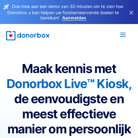
Doe mee aan een demo van 30 minuten om te zien hoe
×
Donorbox u kan helpen uw fondsenwervende doelen te
bereiken!
Aanmelden
Maak kennis met
Donorbox Live™ Kiosk,
de eenvoudigste en
meest effectieve
manier om persoonlijk