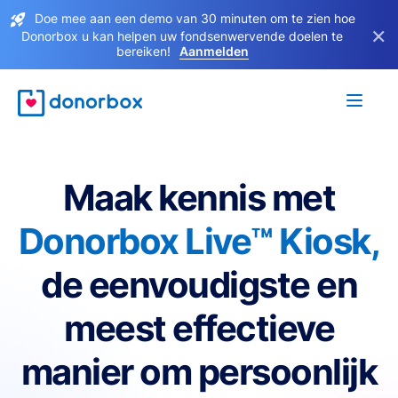
Doe mee aan een demo van 30 minuten om te zien hoe
×
Donorbox u kan helpen uw fondsenwervende doelen te
bereiken!
Aanmelden
Maak kennis met
Donorbox Live™ Kiosk,
de eenvoudigste en
meest effectieve
manier om persoonlijk