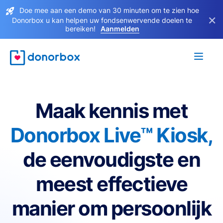
Doe mee aan een demo van 30 minuten om te zien hoe
×
Donorbox u kan helpen uw fondsenwervende doelen te
bereiken!
Aanmelden
Maak kennis met
Donorbox Live™ Kiosk,
de eenvoudigste en
meest effectieve
manier om persoonlijk