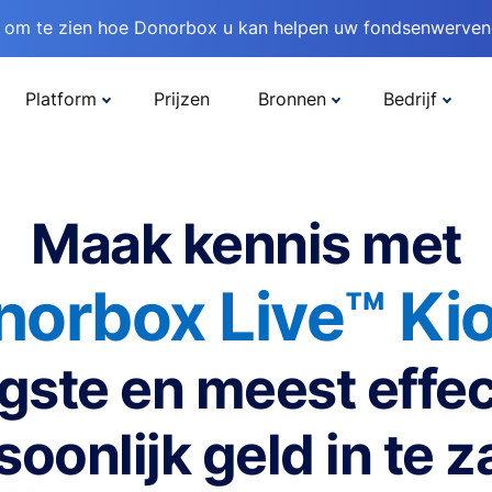
om te zien hoe Donorbox u kan helpen uw fondsenwervend
Platform
Prijzen
Bronnen
Bedrijf
Maak kennis met
norbox Live™ Kio
gste en meest effec
oonlijk geld in te 