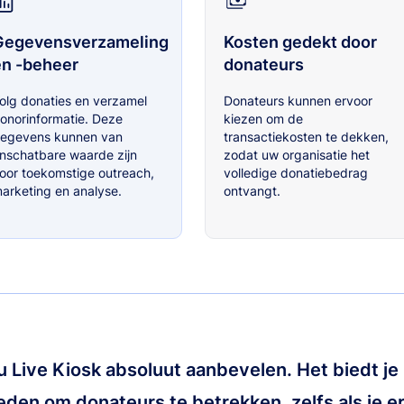
Gegevensverzameling
Kosten gedekt door
en -beheer
donateurs
olg donaties en verzamel
Donateurs kunnen ervoor
onorinformatie. Deze
kiezen om de
egevens kunnen van
transactiekosten te dekken,
nschatbare waarde zijn
zodat uw organisatie het
oor toekomstige outreach,
volledige donatiebedrag
arketing en analyse.
ontvangt.
u Live Kiosk absoluut aanbevelen. Het biedt j
den om donateurs te betrekken, zelfs als je er