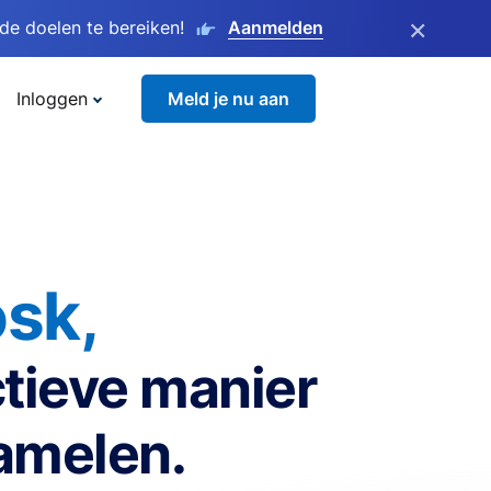
×
e doelen te bereiken!
Aanmelden
Inloggen
Meld je nu aan
sk,
tieve manier
zamelen.