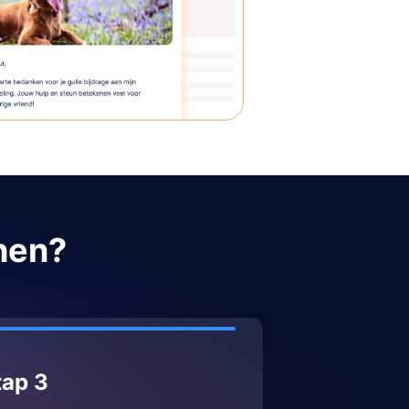
nen?
tap 3