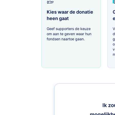
Kies waar de donatie
heen gaat
Geef supporters de keuze
V
om aan te geven waar hun
d
fondsen naartoe gaan.
g
o
v
m
Ik zo
mogelijkhe