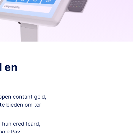
d en
open contant geld,
 te bieden om ter
 hun creditcard,
ogle Pay.