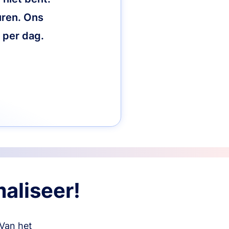
uren. Ons
r per dag.
maliseer!
 Van het