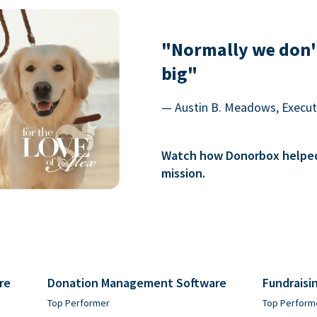
"Normally we don'
big"
— Austin B. Meadows, Executi
Watch how Donorbox helped 
mission.
re
Donation Management Software
Fundraisi
Top Performer
Top Perform