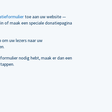
tieformulier
toe aan uw website —
t in of maak een speciale donatiepagina
p om uw lezers naar uw
en.
eformulier nodig hebt, maak er dan een
stappen.