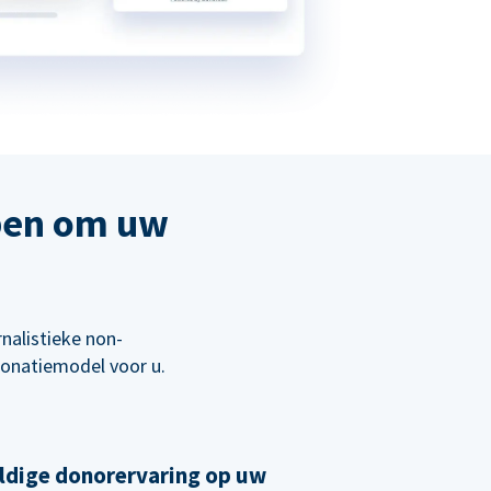
pen om uw
nalistieke non-
 donatiemodel voor u.
ldige donorervaring op uw