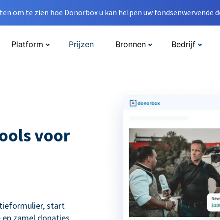
en om te zien hoe Donorbox u kan helpen uw fondsenwervende do
Platform
Prijzen
Bronnen
Bedrijf
ools voor
eformulier, start
 en zamel donaties