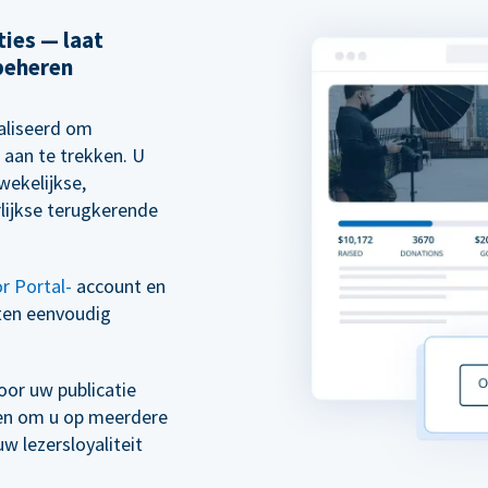
ies — laat
beheren
aliseerd om
 aan te trekken. U
wekelijkse,
rlijkse terugkerende
r Portal-
account en
ten eenvoudig
or uw publicatie
ven om u op meerdere
 lezersloyaliteit