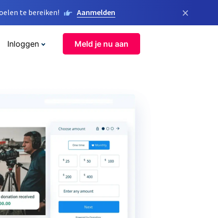
×
elen te bereiken!
Aanmelden
Inloggen
Meld je nu aan