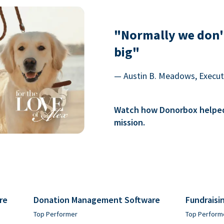
"Normally we don'
big"
— Austin B. Meadows, Executi
Watch how Donorbox helped 
mission.
re
Donation Management Software
Fundraisi
Top Performer
Top Perform