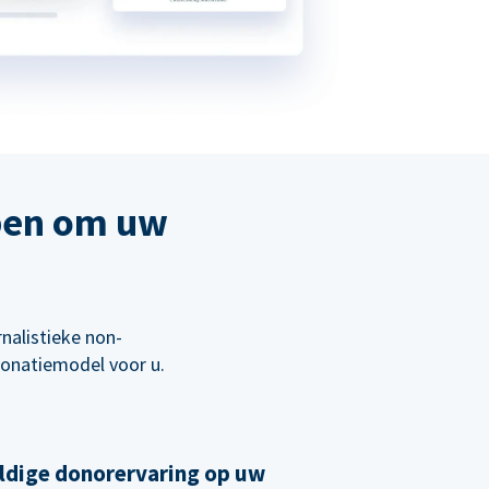
pen om uw
nalistieke non-
 donatiemodel voor u.
ldige donorervaring op uw