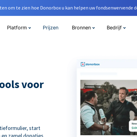
en om te zien hoe Donorbox u kan helpen uw fondsenwervende do
Platform
Prijzen
Bronnen
Bedrijf
ools voor
eformulier, start
 en zamel donaties