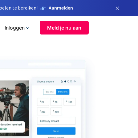
×
elen te bereiken!
Aanmelden
Inloggen
Meld je nu aan