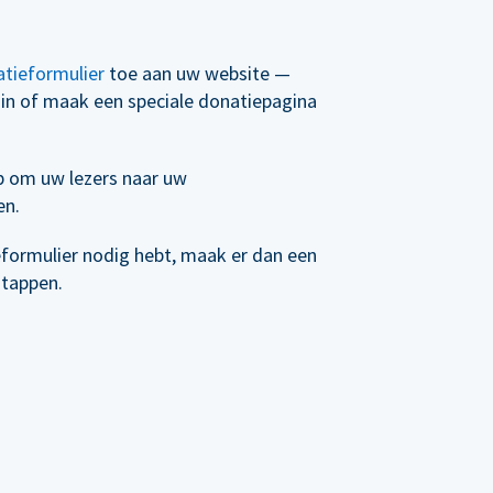
tieformulier
toe aan uw website —
t in of maak een speciale donatiepagina
p om uw lezers naar uw
en.
eformulier nodig hebt, maak er dan een
stappen.