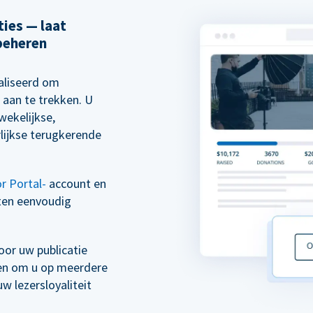
ies — laat
beheren
aliseerd om
 aan te trekken. U
wekelijkse,
rlijkse terugkerende
r Portal-
account en
ten eenvoudig
or uw publicatie
ven om u op meerdere
 lezersloyaliteit