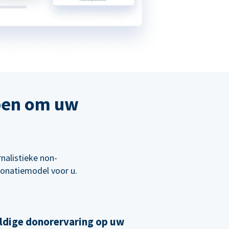
pen om uw
nalistieke non-
 donatiemodel voor u.
ldige donorervaring op uw