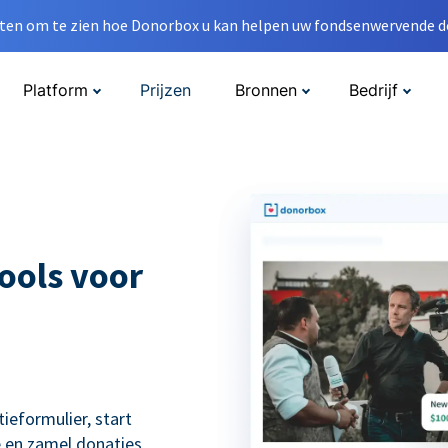
en om te zien hoe Donorbox u kan helpen uw fondsenwervende do
Platform
Prijzen
Bronnen
Bedrijf
ools voor
eformulier, start
 en zamel donaties