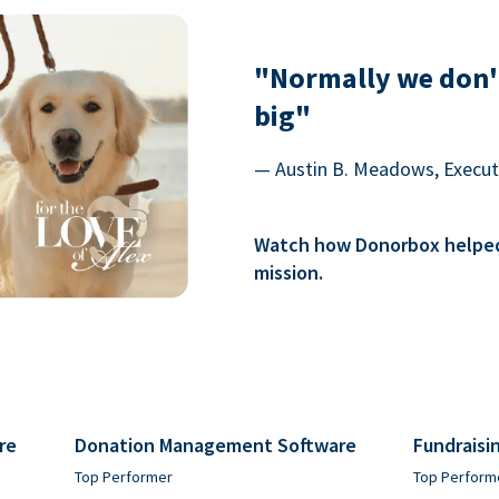
"Normally we don'
big"
— Austin B. Meadows, Executi
Watch how Donorbox helped 
mission.
re
Donation Management Software
Fundraisi
Top Performer
Top Perform