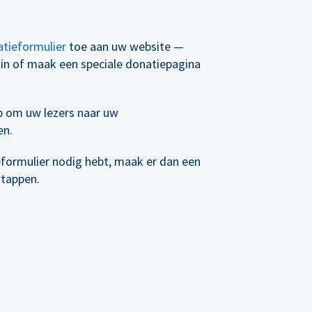
tieformulier
toe aan uw website —
t in of maak een speciale donatiepagina
p om uw lezers naar uw
en.
eformulier nodig hebt, maak er dan een
stappen.