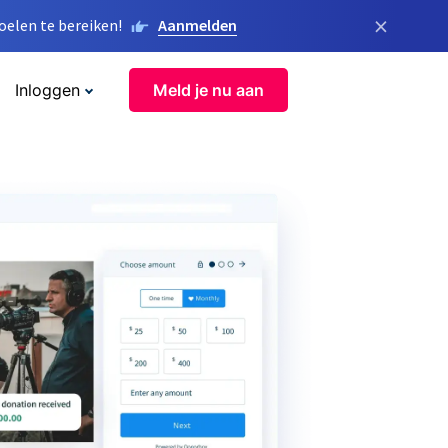
×
elen te bereiken!
Aanmelden
Inloggen
Meld je nu aan