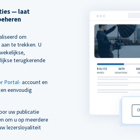
ies — laat
beheren
aliseerd om
 aan te trekken. U
wekelijkse,
rlijkse terugkerende
r Portal-
account en
ten eenvoudig
or uw publicatie
ven om u op meerdere
 lezersloyaliteit