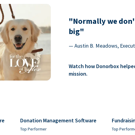
"Normally we don'
big"
— Austin B. Meadows, Executi
Watch how Donorbox helped 
mission.
re
Donation Management Software
Fundraisi
Top Performer
Top Perform