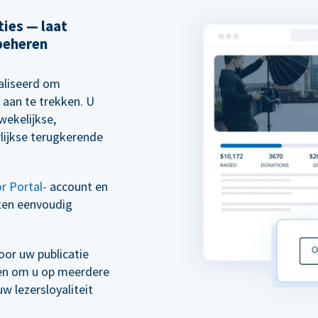
ies — laat
beheren
aliseerd om
 aan te trekken. U
wekelijkse,
rlijkse terugkerende
r Portal-
account en
ten eenvoudig
or uw publicatie
ven om u op meerdere
 lezersloyaliteit