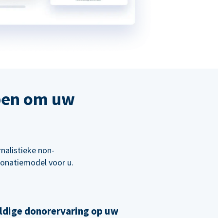
pen om uw
nalistieke non-
 donatiemodel voor u.
ldige donorervaring op uw