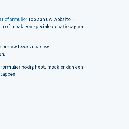
tieformulier
toe aan uw website —
t in of maak een speciale donatiepagina
p om uw lezers naar uw
en.
eformulier nodig hebt, maak er dan een
stappen.