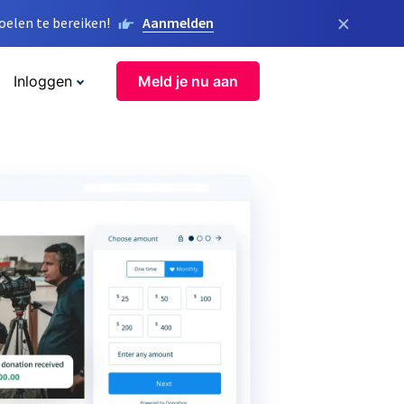
×
elen te bereiken!
Aanmelden
Inloggen
Meld je nu aan