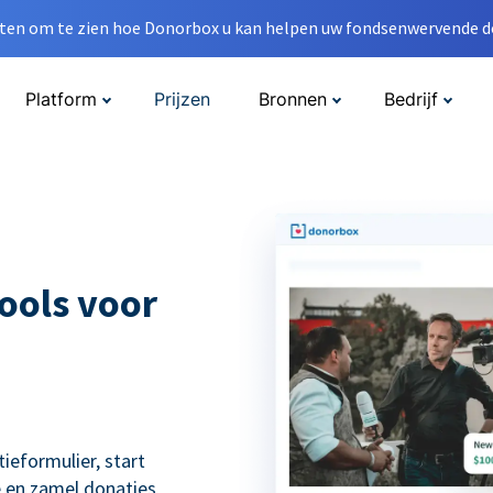
en om te zien hoe Donorbox u kan helpen uw fondsenwervende do
Platform
Prijzen
Bronnen
Bedrijf
ools voor
eformulier, start
 en zamel donaties