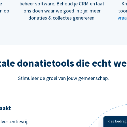
e
beheer software. Behoud je CRM en laat
Kr
en op
ons doen waar we goed in zijn: meer
too
donaties & collectes genereren.
vraa
tale donatietools die echt w
Stimuleer de groei van jouw gemeenschap.
aakt
vertentievrij,