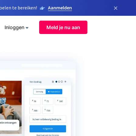
×
elen te bereiken!
Aanmelden
Inloggen
Meld je nu aan