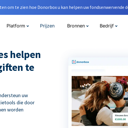
en om te zien hoe Donorbox u kan helpen uw fondsenwervende do
Platform
Prijzen
Bronnen
Bedrijf
es helpen
iften te
ondersteun uw
ietools die door
nnen worden