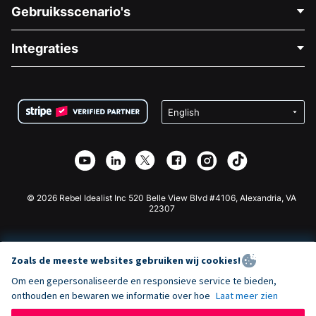
Neem Contact Op
Gebruiksscenario's
Over Ons
Blog
Politieke Fondsenwerving
Integraties
Vacatures
Medische Fondsenwerving
FAQ
Fondsenwerving voor Non-profitorganisaties
WordPress Donatie Plugin
Voorwaarden
Fondsenwerving voor Scholen
Squarespace Donatieformulier
Privacy
Goede Doelen Fondsenwerving
Wix Donatie Plugin
Beveiliging
Weebly Donatie App
Affiliate Partnerschap
Webflow Donatie App
Bibliotheek
Joomla Donatie
API Doc + Zapier
© 2026 Rebel Idealist Inc 520 Belle View Blvd #4106, Alexandria, VA
22307
Zoals de meeste websites gebruiken wij cookies!
Om een gepersonaliseerde en responsieve service te bieden,
onthouden en bewaren we informatie over hoe
Laat meer zien