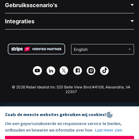
Neem Contact Op
Gebruiksscenario's
Over Ons
Blog
Politieke Fondsenwerving
Integraties
Vacatures
Medische Fondsenwerving
FAQ
Fondsenwerving voor Non-profitorganisaties
WordPress Donatie Plugin
Voorwaarden
Fondsenwerving voor Scholen
Squarespace Donatieformulier
Privacy
Goede Doelen Fondsenwerving
Wix Donatie Plugin
Beveiliging
Weebly Donatie App
Affiliate Partnerschap
Webflow Donatie App
Bibliotheek
Joomla Donatie
API Doc + Zapier
© 2026 Rebel Idealist Inc 520 Belle View Blvd #4106, Alexandria, VA
22307
Zoals de meeste websites gebruiken wij cookies!
Om een gepersonaliseerde en responsieve service te bieden,
onthouden en bewaren we informatie over hoe
Laat meer zien