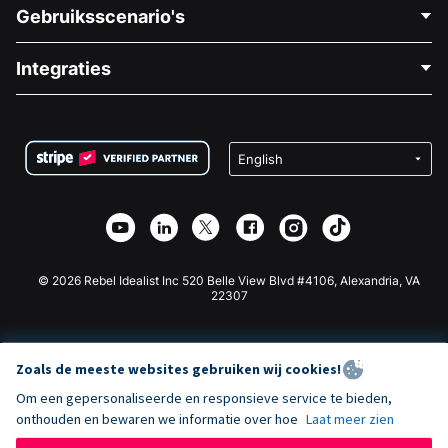
Neem Contact Op
Gebruiksscenario's
Over Ons
Blog
Politieke Fondsenwerving
Integraties
Vacatures
Medische Fondsenwerving
FAQ
Fondsenwerving voor Non-profitorganisaties
WordPress Donatie Plugin
Voorwaarden
Fondsenwerving voor Scholen
Squarespace Donatieformulier
Privacy
Goede Doelen Fondsenwerving
Wix Donatie Plugin
Beveiliging
Weebly Donatie App
Affiliate Partnerschap
Webflow Donatie App
Bibliotheek
Joomla Donatie
API Doc + Zapier
© 2026 Rebel Idealist Inc 520 Belle View Blvd #4106, Alexandria, VA
22307
Zoals de meeste websites gebruiken wij cookies!
Om een gepersonaliseerde en responsieve service te bieden,
onthouden en bewaren we informatie over hoe
Laat meer zien