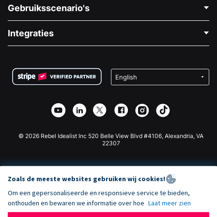
Neem Contact Op
Gebruiksscenario's
Over Ons
Blog
Politieke Fondsenwerving
Integraties
Vacatures
Medische Fondsenwerving
FAQ
Fondsenwerving voor Non-profitorganisaties
WordPress Donatie Plugin
Voorwaarden
Fondsenwerving voor Scholen
Squarespace Donatieformulier
Privacy
Goede Doelen Fondsenwerving
Wix Donatie Plugin
Beveiliging
Weebly Donatie App
Affiliate Partnerschap
Webflow Donatie App
Bibliotheek
Joomla Donatie
API Doc + Zapier
© 2026 Rebel Idealist Inc 520 Belle View Blvd #4106, Alexandria, VA
22307
Zoals de meeste websites gebruiken wij cookies!
Om een gepersonaliseerde en responsieve service te bieden,
onthouden en bewaren we informatie over hoe
Laat meer zien