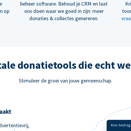
e
beheer software. Behoud je CRM en laat
Kr
en op
ons doen waar we goed in zijn: meer
too
donaties & collectes genereren.
vraa
tale donatietools die echt w
Stimuleer de groei van jouw gemeenschap.
aakt
vertentievrij,