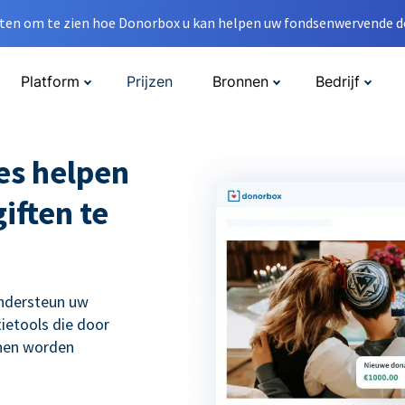
en om te zien hoe Donorbox u kan helpen uw fondsenwervende do
Platform
Prijzen
Bronnen
Bedrijf
es helpen
iften te
ondersteun uw
ietools die door
nnen worden