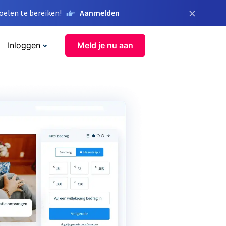
×
elen te bereiken!
Aanmelden
Inloggen
Meld je nu aan