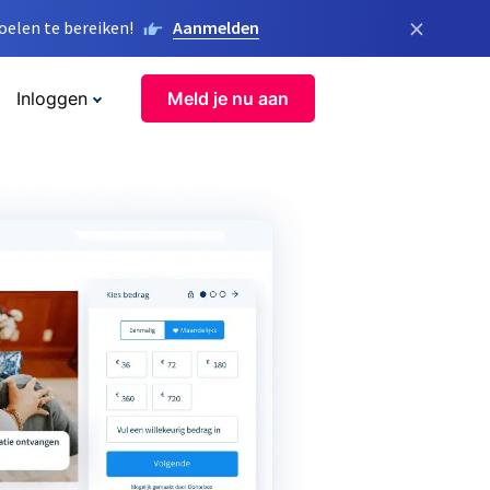
×
elen te bereiken!
Aanmelden
Inloggen
Meld je nu aan