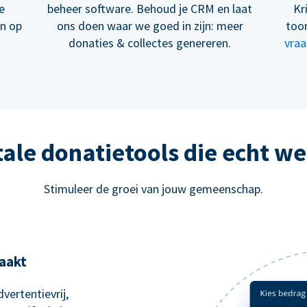
e
beheer software. Behoud je CRM en laat
Kr
en op
ons doen waar we goed in zijn: meer
too
donaties & collectes genereren.
vraa
tale donatietools die echt w
Stimuleer de groei van jouw gemeenschap.
aakt
vertentievrij,