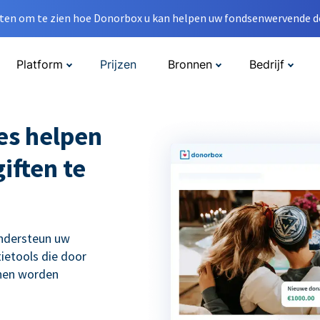
en om te zien hoe Donorbox u kan helpen uw fondsenwervende do
Platform
Prijzen
Bronnen
Bedrijf
es helpen
iften te
ondersteun uw
ietools die door
nnen worden