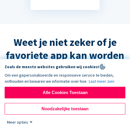
Weet je niet zeker of je
favoriete app kan worden
geïntegreerd?
Zoals de meeste websites gebruiken wij cookies!
Om een gepersonaliseerde en responsieve service te bieden,
onthouden en bewaren we informatie over hoe
Laat meer zien
Het antwoord is waarschijnlijk ja, maar
Alle Cookies Toestaan
neem contact op met de ondersteuning
en we helpen u graag verder!
Noodzakelijke toestaan
Meer opties