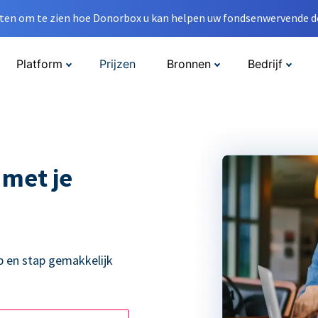
en om te zien hoe Donorbox u kan helpen uw fondsenwervende do
Platform
Prijzen
Bronnen
Bedrijf
 met je
p en stap gemakkelijk