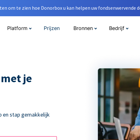
en om te zien hoe Donorbox u kan helpen uw fondsenwervende do
Platform
Prijzen
Bronnen
Bedrijf
 met je
p en stap gemakkelijk