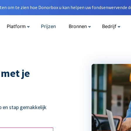
en om te zien hoe Donorbox u kan helpen uw fondsenwervende do
Platform
Prijzen
Bronnen
Bedrijf
 met je
p en stap gemakkelijk