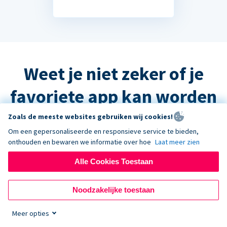
Weet je niet zeker of je
favoriete app kan worden
geïntegreerd?
Zoals de meeste websites gebruiken wij cookies!
Om een gepersonaliseerde en responsieve service te bieden,
onthouden en bewaren we informatie over hoe
Laat meer zien
Het antwoord is waarschijnlijk ja, maar
Alle Cookies Toestaan
neem contact op met de ondersteuning
en we helpen u graag verder!
Noodzakelijke toestaan
Meer opties