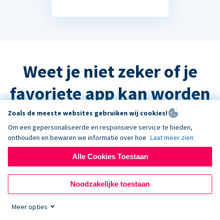
Weet je niet zeker of je
favoriete app kan worden
geïntegreerd?
Zoals de meeste websites gebruiken wij cookies!
Om een gepersonaliseerde en responsieve service te bieden,
onthouden en bewaren we informatie over hoe
Laat meer zien
Het antwoord is waarschijnlijk ja, maar
Alle Cookies Toestaan
neem contact op met de ondersteuning
en we helpen u graag verder!
Noodzakelijke toestaan
Meer opties