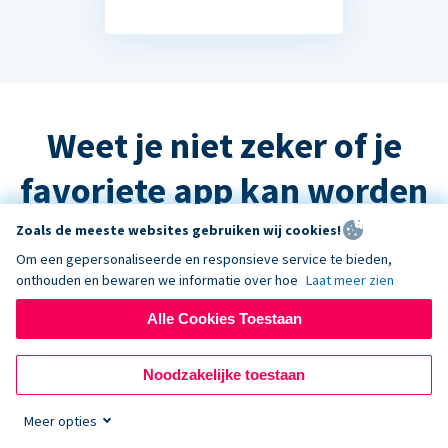
Weet je niet zeker of je
favoriete app kan worden
geïntegreerd?
Zoals de meeste websites gebruiken wij cookies!
Om een gepersonaliseerde en responsieve service te bieden,
onthouden en bewaren we informatie over hoe
Laat meer zien
Het antwoord is waarschijnlijk ja, maar
Alle Cookies Toestaan
neem contact op met de ondersteuning
en we helpen u graag verder!
Noodzakelijke toestaan
Meer opties