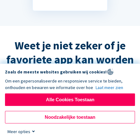
Weet je niet zeker of je
favoriete app kan worden
geïntegreerd?
Zoals de meeste websites gebruiken wij cookies!
Om een gepersonaliseerde en responsieve service te bieden,
onthouden en bewaren we informatie over hoe
Laat meer zien
Het antwoord is waarschijnlijk ja, maar
Alle Cookies Toestaan
neem contact op met de ondersteuning
en we helpen u graag verder!
Noodzakelijke toestaan
Meer opties