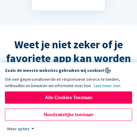
Weet je niet zeker of je
favoriete app kan worden
geïntegreerd?
Zoals de meeste websites gebruiken wij cookies!
Om een gepersonaliseerde en responsieve service te bieden,
onthouden en bewaren we informatie over hoe
Laat meer zien
Het antwoord is waarschijnlijk ja, maar
Alle Cookies Toestaan
neem contact op met de ondersteuning
en we helpen u graag verder!
Noodzakelijke toestaan
Meer opties