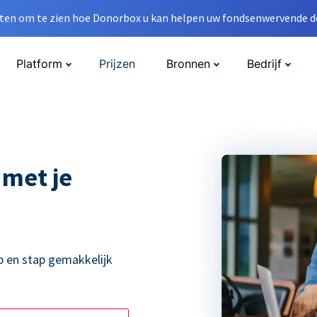
en om te zien hoe Donorbox u kan helpen uw fondsenwervende do
Platform
Prijzen
Bronnen
Bedrijf
 met je
p en stap gemakkelijk