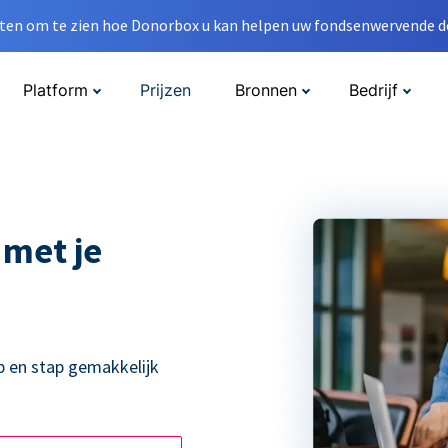
en om te zien hoe Donorbox u kan helpen uw fondsenwervende do
Platform
Prijzen
Bronnen
Bedrijf
 met je
p en stap gemakkelijk