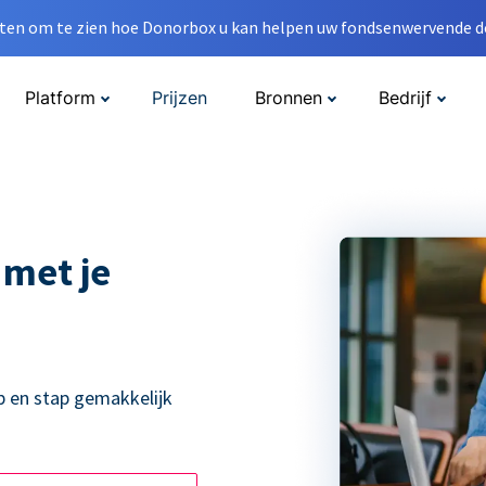
en om te zien hoe Donorbox u kan helpen uw fondsenwervende do
Platform
Prijzen
Bronnen
Bedrijf
 met je
p en stap gemakkelijk