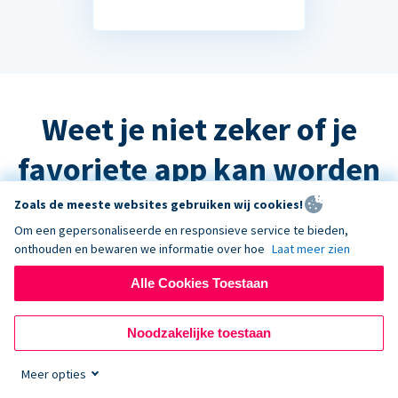
Weet je niet zeker of je
favoriete app kan worden
geïntegreerd?
Zoals de meeste websites gebruiken wij cookies!
Om een gepersonaliseerde en responsieve service te bieden,
onthouden en bewaren we informatie over hoe
Laat meer zien
Het antwoord is waarschijnlijk ja, maar
Alle Cookies Toestaan
neem contact op met de ondersteuning
en we helpen u graag verder!
Noodzakelijke toestaan
Meer opties