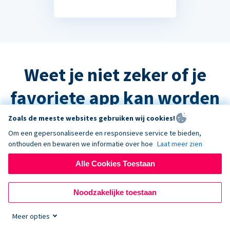
Weet je niet zeker of je
favoriete app kan worden
geïntegreerd?
Zoals de meeste websites gebruiken wij cookies!
Om een gepersonaliseerde en responsieve service te bieden,
onthouden en bewaren we informatie over hoe
Laat meer zien
Het antwoord is waarschijnlijk ja, maar
Alle Cookies Toestaan
neem contact op met de ondersteuning
en we helpen u graag verder!
Noodzakelijke toestaan
Meer opties