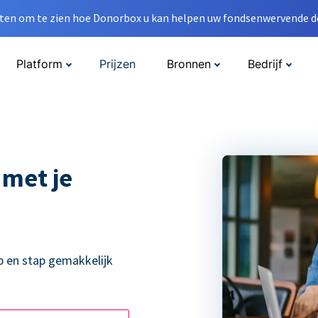
en om te zien hoe Donorbox u kan helpen uw fondsenwervende do
Platform
Prijzen
Bronnen
Bedrijf
 met je
p en stap gemakkelijk