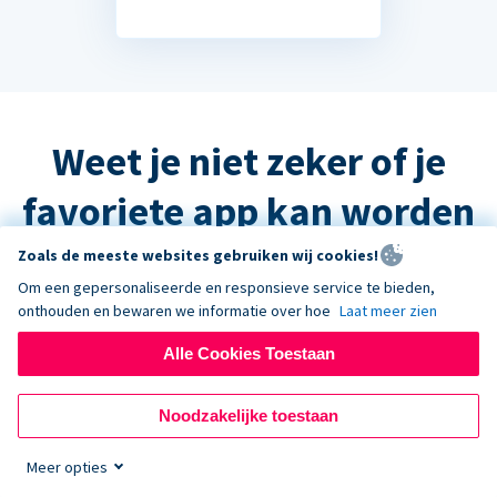
Weet je niet zeker of je
favoriete app kan worden
geïntegreerd?
Zoals de meeste websites gebruiken wij cookies!
Om een gepersonaliseerde en responsieve service te bieden,
onthouden en bewaren we informatie over hoe
Laat meer zien
Het antwoord is waarschijnlijk ja, maar
Alle Cookies Toestaan
neem contact op met de ondersteuning
en we helpen u graag verder!
Noodzakelijke toestaan
Meer opties