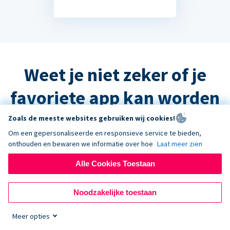
Weet je niet zeker of je
favoriete app kan worden
geïntegreerd?
Zoals de meeste websites gebruiken wij cookies!
Om een gepersonaliseerde en responsieve service te bieden,
onthouden en bewaren we informatie over hoe
Laat meer zien
Het antwoord is waarschijnlijk ja, maar
Alle Cookies Toestaan
neem contact op met de ondersteuning
en we helpen u graag verder!
Noodzakelijke toestaan
Meer opties