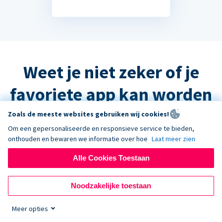
Weet je niet zeker of je
favoriete app kan worden
geïntegreerd?
Zoals de meeste websites gebruiken wij cookies!
Om een gepersonaliseerde en responsieve service te bieden,
onthouden en bewaren we informatie over hoe
Laat meer zien
Het antwoord is waarschijnlijk ja, maar
Alle Cookies Toestaan
neem contact op met de ondersteuning
en we helpen u graag verder!
Noodzakelijke toestaan
Meer opties