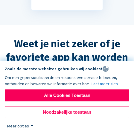
Weet je niet zeker of je
favoriete app kan worden
geïntegreerd?
Zoals de meeste websites gebruiken wij cookies!
Om een gepersonaliseerde en responsieve service te bieden,
onthouden en bewaren we informatie over hoe
Laat meer zien
Het antwoord is waarschijnlijk ja, maar
Alle Cookies Toestaan
neem contact op met de ondersteuning
en we helpen u graag verder!
Noodzakelijke toestaan
Meer opties