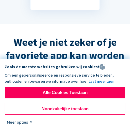
Weet je niet zeker of je
favoriete app kan worden
geïntegreerd?
Zoals de meeste websites gebruiken wij cookies!
Om een gepersonaliseerde en responsieve service te bieden,
onthouden en bewaren we informatie over hoe
Laat meer zien
Het antwoord is waarschijnlijk ja, maar
Alle Cookies Toestaan
neem contact op met de ondersteuning
en we helpen u graag verder!
Noodzakelijke toestaan
Meer opties