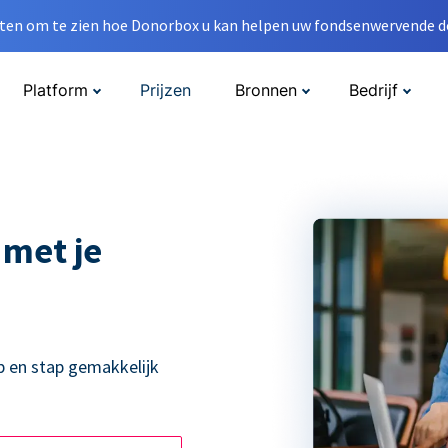
en om te zien hoe Donorbox u kan helpen uw fondsenwervende do
Platform
Prijzen
Bronnen
Bedrijf
 met je
p en stap gemakkelijk