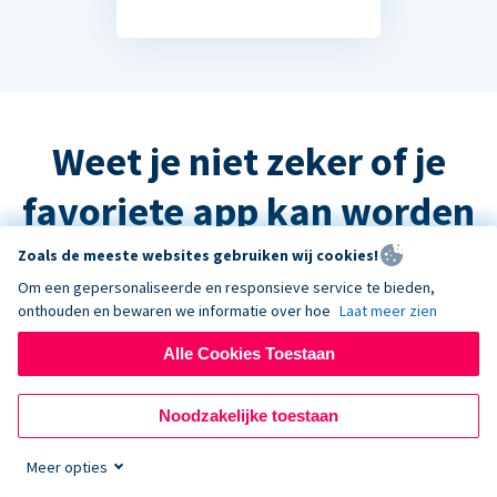
Weet je niet zeker of je
favoriete app kan worden
geïntegreerd?
Zoals de meeste websites gebruiken wij cookies!
Om een gepersonaliseerde en responsieve service te bieden,
onthouden en bewaren we informatie over hoe
Laat meer zien
Het antwoord is waarschijnlijk ja, maar
Alle Cookies Toestaan
neem contact op met de ondersteuning
en we helpen u graag verder!
Noodzakelijke toestaan
Meer opties