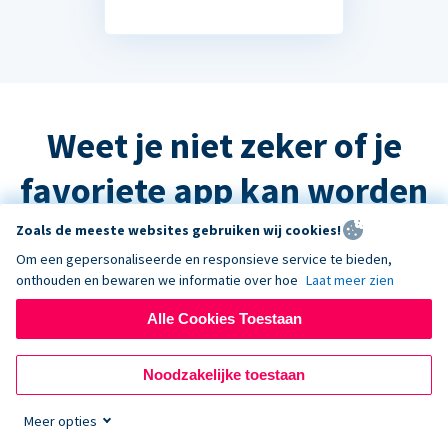
Weet je niet zeker of je
favoriete app kan worden
geïntegreerd?
Zoals de meeste websites gebruiken wij cookies!
Om een gepersonaliseerde en responsieve service te bieden,
onthouden en bewaren we informatie over hoe
Laat meer zien
Het antwoord is waarschijnlijk ja, maar
Alle Cookies Toestaan
neem contact op met de ondersteuning
en we helpen u graag verder!
Noodzakelijke toestaan
Meer opties