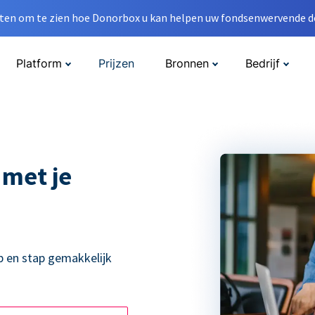
en om te zien hoe Donorbox u kan helpen uw fondsenwervende do
Platform
Prijzen
Bronnen
Bedrijf
 met je
p en stap gemakkelijk