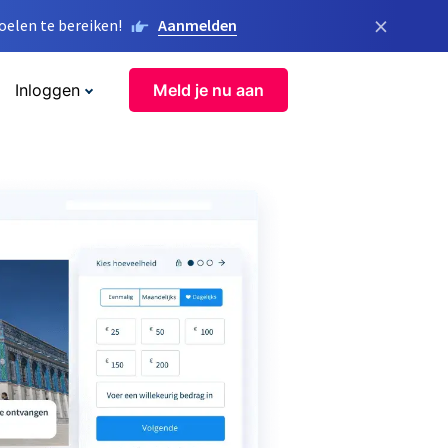
×
elen te bereiken!
Aanmelden
Inloggen
Meld je nu aan