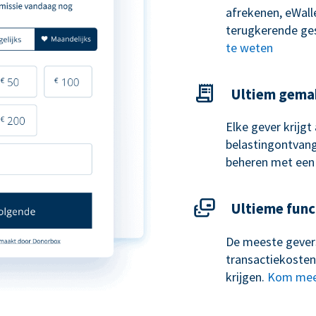
afrekenen, eWal
terugkerende ge
te weten
Ultiem gema
Elke gever krijg
belastingontvangs
beheren met een
Ultieme func
De meeste gevers
transactiekosten
krijgen.
Kom mee