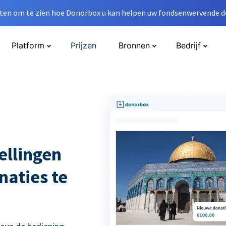
en om te zien hoe Donorbox u kan helpen uw fondsenwervende do
Platform
Prijzen
Bronnen
Bedrijf
ellingen
naties te