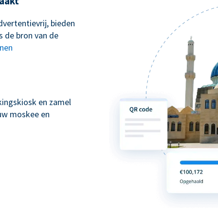
aakt
vertentievrij, bieden
s de bron van de
nnen
kingskiosk en zamel
n uw moskee en