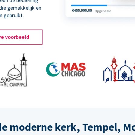
teun de bediening
 die gemakkelijk en
n gebruikt.
ve voorbeeld
de moderne kerk, Tempel, M