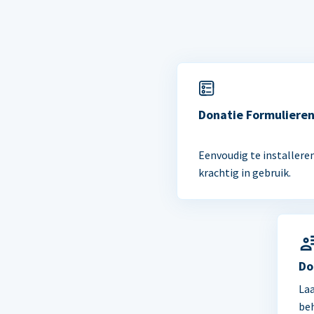
Donatie Formuliere
Eenvoudig te installere
krachtig in gebruik.
Do
Laa
be