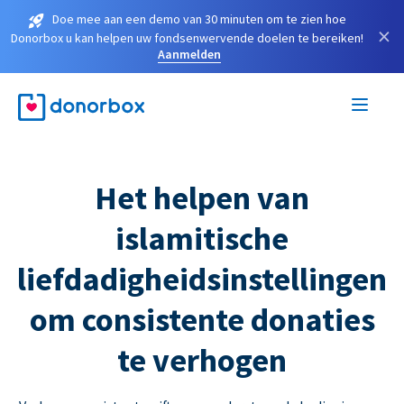
Doe mee aan een demo van 30 minuten om te zien hoe
×
Donorbox u kan helpen uw fondsenwervende doelen te bereiken!
Aanmelden
Het helpen van
islamitische
liefdadigheidsinstellingen
om consistente donaties
te verhogen