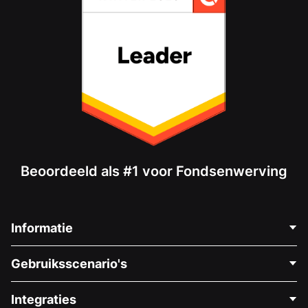
Beoordeeld als #1 voor Fondsenwerving
Informatie
Neem Contact Op
Gebruiksscenario's
Over Ons
Blog
Politieke Fondsenwerving
Integraties