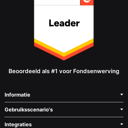
Beoordeeld als #1 voor Fondsenwerving
Informatie
Neem Contact Op
Gebruiksscenario's
Over Ons
Blog
Politieke Fondsenwerving
Integraties