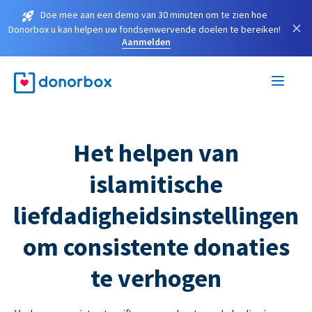
Doe mee aan een demo van 30 minuten om te zien hoe
×
Donorbox u kan helpen uw fondsenwervende doelen te bereiken!
Aanmelden
Het helpen van
islamitische
liefdadigheidsinstellingen
om consistente donaties
te verhogen