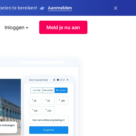
×
elen te bereiken!
Aanmelden
Inloggen
Meld je nu aan