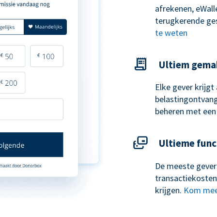
afrekenen, eWal
terugkerende ge
te weten
Ultiem gema
Elke gever krijg
belastingontvangs
beheren met een
Ultieme func
De meeste gevers
transactiekosten
krijgen.
Kom mee