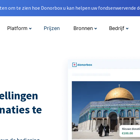
en om te zien hoe Donorbox u kan helpen uw fondsenwervende do
Platform
Prijzen
Bronnen
Bedrijf
ellingen
naties te