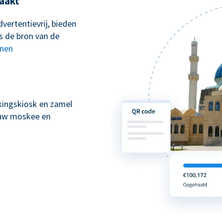
aakt
vertentievrij, bieden
s de bron van de
nnen
kingskiosk en zamel
n uw moskee en