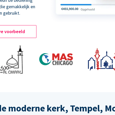
teun de bediening
 die gemakkelijk en
n gebruikt.
ve voorbeeld
de moderne kerk, Tempel, M