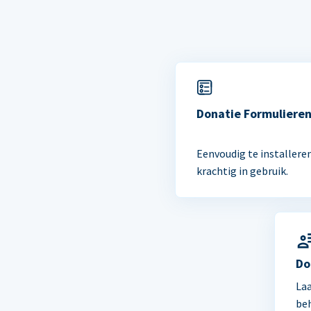
Donatie Formuliere
Eenvoudig te installere
krachtig in gebruik.
Do
Laa
be