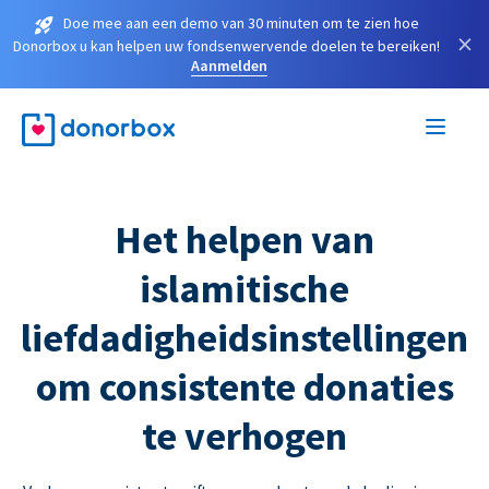
Doe mee aan een demo van 30 minuten om te zien hoe
×
Donorbox u kan helpen uw fondsenwervende doelen te bereiken!
Aanmelden
Het helpen van
islamitische
liefdadigheidsinstellingen
om consistente donaties
te verhogen