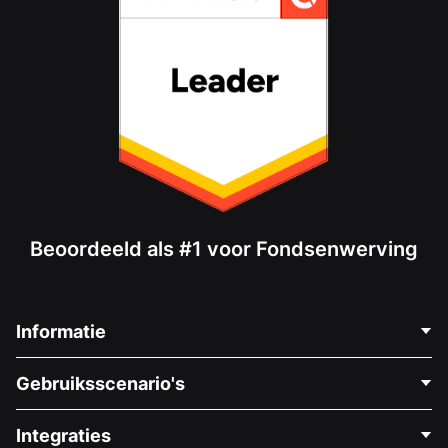
Beoordeeld als #1 voor Fondsenwerving
Informatie
Neem Contact Op
Gebruiksscenario's
Over Ons
Blog
Politieke Fondsenwerving
Integraties