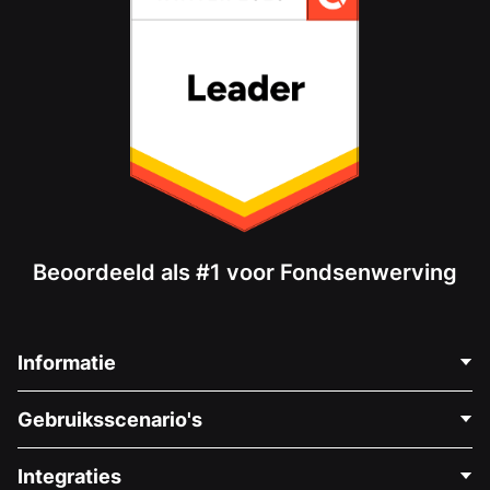
Beoordeeld als #1 voor Fondsenwerving
Informatie
Neem Contact Op
Gebruiksscenario's
Over Ons
Blog
Politieke Fondsenwerving
Integraties