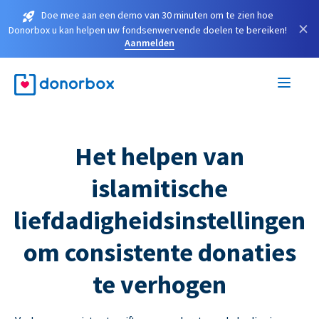
Doe mee aan een demo van 30 minuten om te zien hoe
×
Donorbox u kan helpen uw fondsenwervende doelen te bereiken!
Aanmelden
Het helpen van
islamitische
liefdadigheidsinstellingen
om consistente donaties
te verhogen